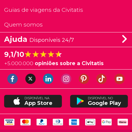
Guias de viagens da Civitatis
Quem somos
Ajuda
Disponíveis 24/7
★★★★★
★★★★★
9,1/10
+
5.000.000
opiniões sobre a Civitatis
DISPONÍVEL NA
DISPONÍVEL NO
App Store
Google Play