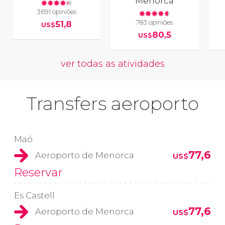
Menorca
3691 opiniões
783 opiniões
51,8
US$
80,5
US$
ver todas as atividades
Transfers aeroporto
Maó
77,6
Aeroporto de Menorca
US$
Reservar
Es Castell
77,6
Aeroporto de Menorca
US$