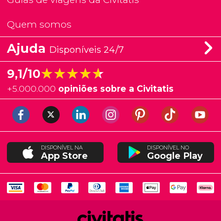
Quem somos
Ajuda
Disponíveis 24/7
★★★★★
★★★★★
9,1/10
+
5.000.000
opiniões sobre a Civitatis
DISPONÍVEL NA
DISPONÍVEL NO
App Store
Google Play