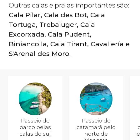
Outras calas e praias importantes são:
Cala Pilar, Cala des Bot, Cala
Tortuga, Trebaluger, Cala
Excorxada, Cala Pudent,
Biniancolla, Cala Tirant, Cavallería e
S'Arenal des Moro
.
Passeio de
Passeio de
barco pelas
catamarã pelo
b
calas do sul
norte de
e