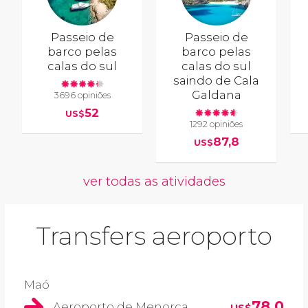
Passeio de
Passeio de
barco pelas
barco pelas
calas do sul
calas do sul
saindo de Cala
Galdana
3696 opiniões
52
US$
1292 opiniões
87,8
US$
ver todas as atividades
Transfers aeroporto
Maó
78,0
Aeroporto de Menorca
US$