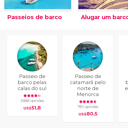
Passeios de barco
Alugar um barc
Passeio de
Passeio de
barco pelas
catamarã pelo
b
calas do sul
norte de
e
Menorca
3688 opiniões
783 opiniões
51,8
US$
80,5
US$