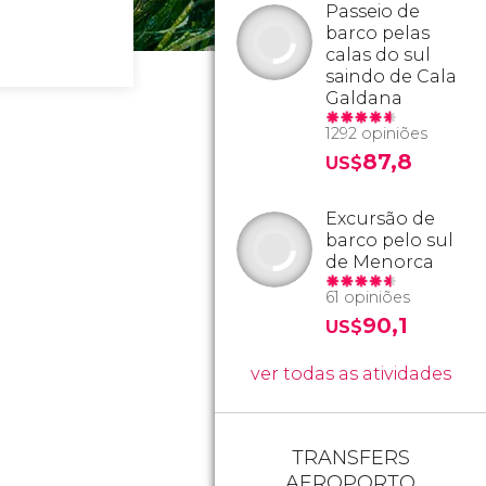
Passeio de
barco pelas
calas do sul
saindo de Cala
Galdana
1292 opiniões
87,8
US$
Excursão de
barco pelo sul
de Menorca
61 opiniões
90,1
US$
ver todas as atividades
TRANSFERS
AEROPORTO