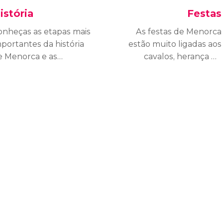
istória
Festas
onheças as etapas mais
As festas de Menorca
portantes da história
estão muito ligadas aos
e Menorca e as
cavalos, herança do
iferentes culturas que
passado árabe da
abitaram a famosa ilha
famosa ilha do
o arquipélago das
arquipélago das
aleares.
Baleares. Conheça as
cidades e povoados de
Menorca onde esta
tradição é mais arraigada.