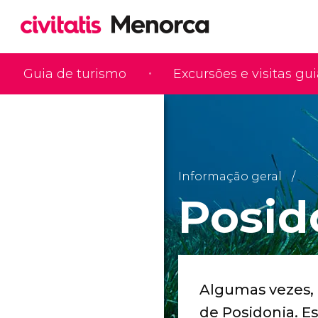
Guia de turismo
Excursões e visitas gu
Informação geral
Posid
Algumas vezes, 
de Posidonia. Es