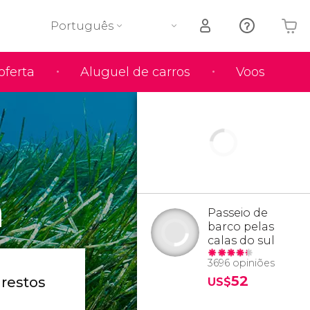
Português
oferta
Aluguel de carros
Voos
O seu carrinho está vazio
a
Passeio de
barco pelas
calas do sul
3696 opiniões
52
 restos
US$
e