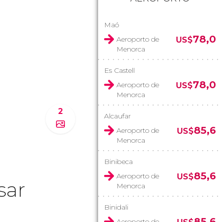
Maó
78,0
Aeroporto de
US$
Menorca
Es Castell
78,0
Aeroporto de
US$
Menorca
2
Alcaufar
85,6
Aeroporto de
US$
Menorca
Binibeca
85,6
Aeroporto de
US$
sar
Menorca
Binidali
85,6
Aeroporto de