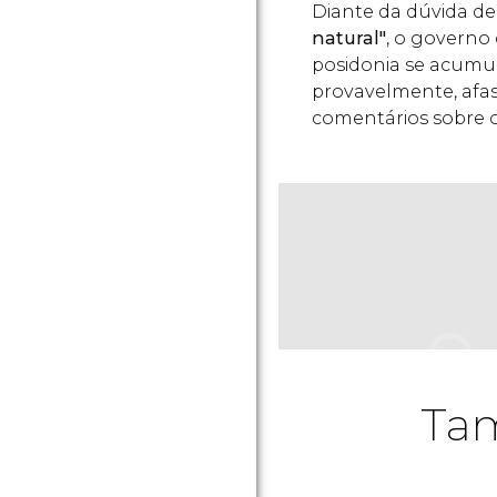
Diante da dúvida d
natural"
, o governo
posidonia se acumul
provavelmente, afa
comentários sobre o
Tam