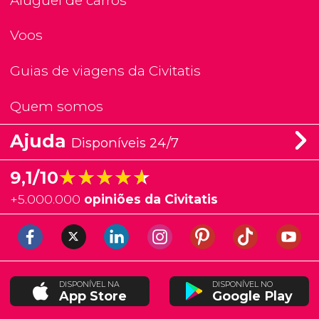
Aluguel de carros
Voos
Guias de viagens da Civitatis
Quem somos
Ajuda
Disponíveis 24/7
★★★★★
★★★★★
9,1/10
+
5.000.000
opiniões da Civitatis
DISPONÍVEL NA
DISPONÍVEL NO
App Store
Google Play